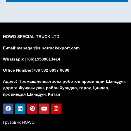
HOWO SPECIAL TRUCK LTD
E-mail:manager@sinotruckexport.com
Whatsapp:(+86)15588613414
Office Number:+86 532 6897 0680
Адрес: Промышленная зона роботов провинции Шаньдун,
дорога Фучуньцзян, район Хуандао, город Циндао,
провинция Шаньдун, Китай
Facebook
Linkedin
Pinterest
Youtube
Instagram
Грузовик HOWO