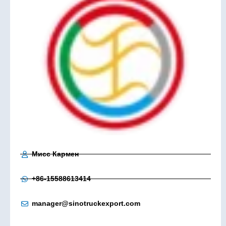
Мисс Кармен
+86-15588613414
manager@sinotruckexport.com