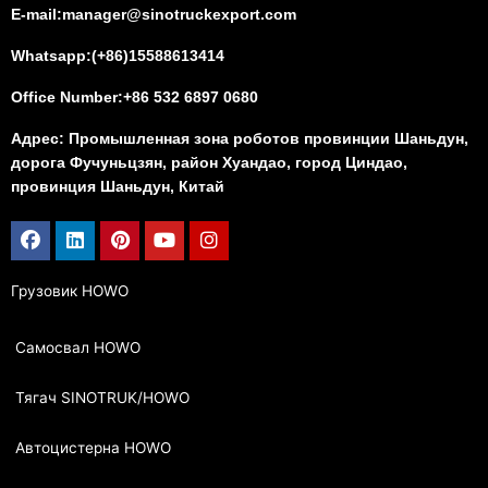
E-mail:manager@sinotruckexport.com
Whatsapp:(+86)15588613414
Office Number:+86 532 6897 0680
Адрес: Промышленная зона роботов провинции Шаньдун,
дорога Фучуньцзян, район Хуандао, город Циндао,
провинция Шаньдун, Китай
Facebook
Linkedin
Pinterest
Youtube
Instagram
Грузовик HOWO
Самосвал HOWO
Тягач SINOTRUK/HOWO
Автоцистерна HOWO