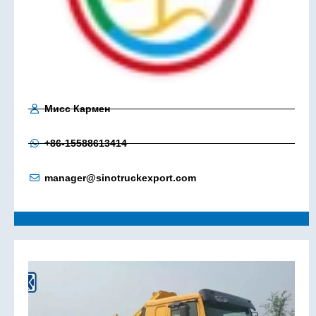
Мисс Кармен
+86-15588613414
manager@sinotruckexport.com