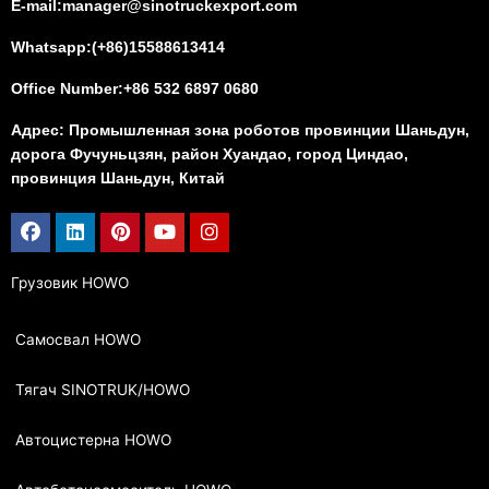
E-mail:manager@sinotruckexport.com
Whatsapp:(+86)15588613414
Office Number:+86 532 6897 0680
Адрес: Промышленная зона роботов провинции Шаньдун,
дорога Фучуньцзян, район Хуандао, город Циндао,
провинция Шаньдун, Китай
Facebook
Linkedin
Pinterest
Youtube
Instagram
Грузовик HOWO
Самосвал HOWO
Тягач SINOTRUK/HOWO
Автоцистерна HOWO