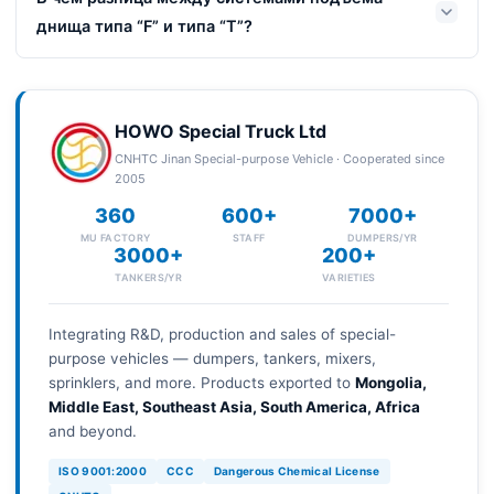
днища типа “F” и типа “T”?
HOWO Special Truck Ltd
CNHTC Jinan Special-purpose Vehicle · Cooperated since
2005
360
600+
7000+
MU FACTORY
STAFF
DUMPERS/YR
3000+
200+
TANKERS/YR
VARIETIES
Integrating R&D, production and sales of special-
purpose vehicles — dumpers, tankers, mixers,
sprinklers, and more. Products exported to
Mongolia,
Middle East, Southeast Asia, South America, Africa
and beyond.
ISO 9001:2000
CCC
Dangerous Chemical License