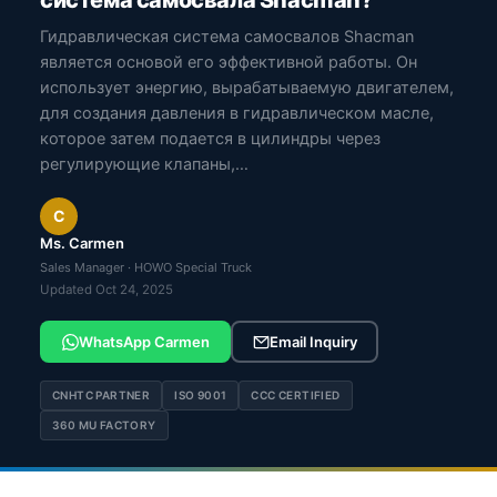
система самосвала Shacman?
Гидравлическая система самосвалов Shacman
является основой его эффективной работы. Он
использует энергию, вырабатываемую двигателем,
для создания давления в гидравлическом масле,
которое затем подается в цилиндры через
регулирующие клапаны,…
C
Ms. Carmen
Sales Manager · HOWO Special Truck
Updated Oct 24, 2025
WhatsApp Carmen
Email Inquiry
CNHTC PARTNER
ISO 9001
CCC CERTIFIED
360 MU FACTORY