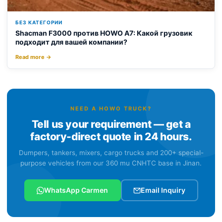
БЕЗ КАТЕГОРИИ
Shacman F3000 против HOWO A7: Какой грузовик
подходит для вашей компании?
Read more →
NEED A HOWO TRUCK?
Tell us your requirement — get a
factory-direct quote in 24 hours.
Dumpers, tankers, mixers, cargo trucks and 200+ special-
purpose vehicles from our 360 mu CNHTC base in Jinan.
WhatsApp Carmen
Email Inquiry