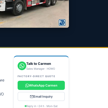
Talk to Carmen
Sales Manager · HOWO
FACTORY-DIRECT QUOTE
ние
WhatsApp Carmen
WO
Email Inquiry
Reply in ~24 h · Mon–Sat