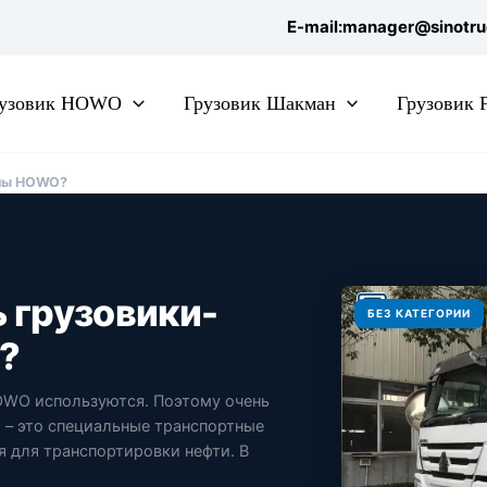
E-mail:manager@sinotr
рузовик HOWO
Грузовик Шакман
Грузовик
рны HOWO?
 грузовики-
БЕЗ КАТЕГОРИИ
?
OWO используются. Поэтому очень
 – это специальные транспортные
я для транспортировки нефти. В