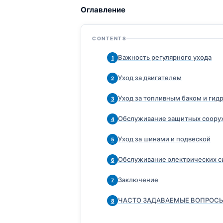
Оглавление
CONTENTS
Важность регулярного ухода
1
Уход за двигателем
2
Уход за топливным баком и гид
3
Обслуживание защитных соору
4
Уход за шинами и подвеской
5
Обслуживание электрических с
6
Заключение
7
ЧАСТО ЗАДАВАЕМЫЕ ВОПРОС
8