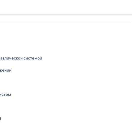
равлической системой
жений
истем
Ы