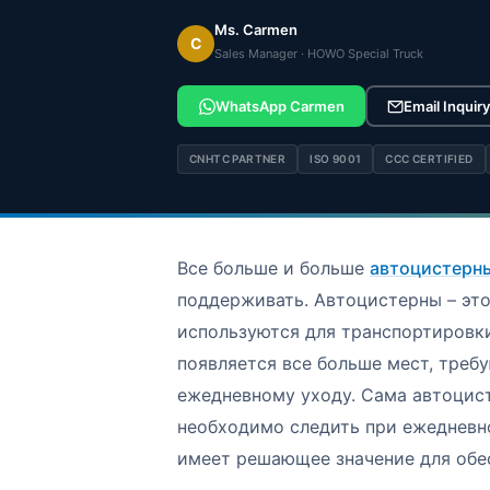
Ms. Carmen
C
Sales Manager · HOWO Special Truck
WhatsApp Carmen
Email Inquiry
CNHTC PARTNER
ISO 9001
CCC CERTIFIED
Все больше и больше
автоцистер
поддерживать. Автоцистерны – это
используются для транспортировки
появляется все больше мест, тре
ежедневному уходу. Сама автоцист
необходимо следить при ежедневн
имеет решающее значение для обе