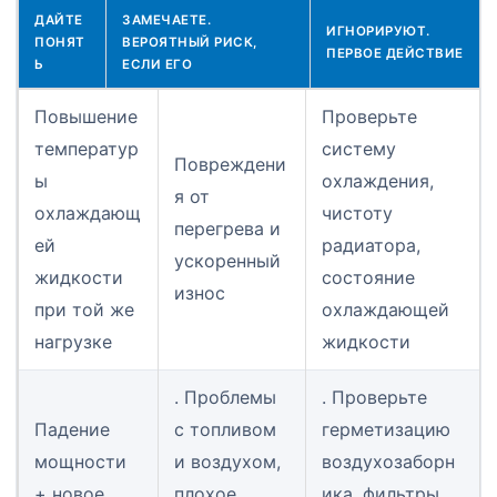
ДАЙТЕ
ЗАМЕЧАЕТЕ.
ИГНОРИРУЮТ.
ПОНЯТ
ВЕРОЯТНЫЙ РИСК,
ПЕРВОЕ ДЕЙСТВИЕ
Ь
ЕСЛИ ЕГО
Повышение
Проверьте
температур
систему
Повреждени
ы
охлаждения,
я от
охлаждающ
чистоту
перегрева и
ей
радиатора,
ускоренный
жидкости
состояние
износ
при той же
охлаждающей
нагрузке
жидкости
. Проблемы
. Проверьте
Падение
с топливом
герметизацию
мощности
и воздухом,
воздухозаборн
+ новое
плохое
ика, фильтры,