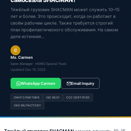
самосвала SHACMAN?
Тяжёлый грузовик SHACMAN может служить 10–15
лет и более. Это происходит, когда он работает в
своём рабочем цикле. Также требуется строгий
план профилактического обслуживания. На самом
деле истинная…
C
Ms. Carmen
Sales Manager · HOWO Special Truck
Updated Dec 19, 2025
WhatsApp Carmen
Email Inquiry
CNHTC PARTNER
ISO 9001
CCC CERTIFIED
360 MU FACTORY