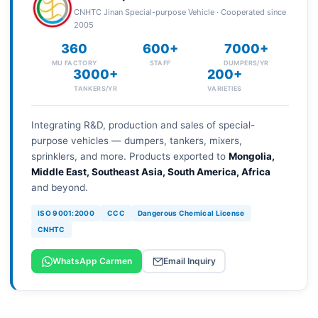
CNHTC Jinan Special-purpose Vehicle · Cooperated since
2005
360
600+
7000+
MU FACTORY
STAFF
DUMPERS/YR
3000+
200+
TANKERS/YR
VARIETIES
Integrating R&D, production and sales of special-
purpose vehicles — dumpers, tankers, mixers,
sprinklers, and more. Products exported to
Mongolia,
Middle East, Southeast Asia, South America, Africa
and beyond.
ISO 9001:2000
CCC
Dangerous Chemical License
CNHTC
WhatsApp Carmen
Email Inquiry