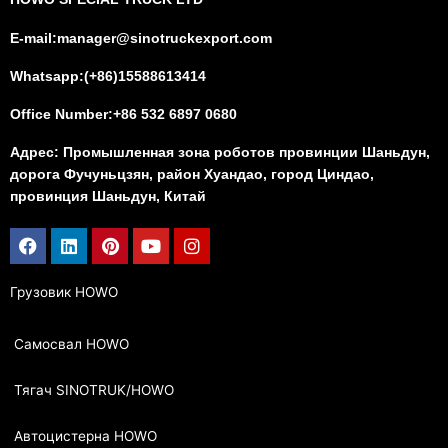
E-mail:manager@sinotruckexport.com
Whatsapp:(+86)15588613414
Office Number:+86 532 6897 0680
Адрес: Промышленная зона роботов провинции Шаньдун,
дорога Фучуньцзян, район Хуандао, город Циндао,
провинция Шаньдун, Китай
Facebook
Linkedin
Pinterest
Youtube
Instagram
Грузовик HOWO
Самосвал HOWO
Тягач SINOTRUK/HOWO
Автоцистерна HOWO