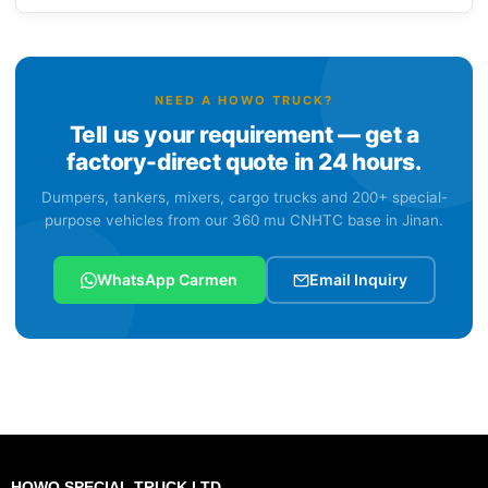
NEED A HOWO TRUCK?
Tell us your requirement — get a
factory-direct quote in 24 hours.
Dumpers, tankers, mixers, cargo trucks and 200+ special-
purpose vehicles from our 360 mu CNHTC base in Jinan.
WhatsApp Carmen
Email Inquiry
HOWO SPECIAL TRUCK LTD