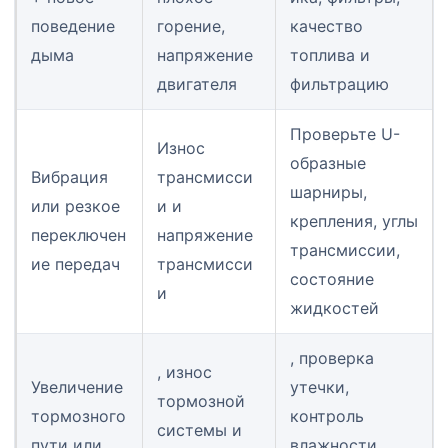
поведение
горение,
качество
дыма
напряжение
топлива и
двигателя
фильтрацию
Проверьте U-
Износ
образные
Вибрация
трансмисси
шарниры,
или резкое
и и
крепления, углы
переключен
напряжение
трансмиссии,
ие передач
трансмисси
состояние
и
жидкостей
, проверка
, износ
Увеличение
утечки,
тормозной
тормозного
контроль
системы и
пути или
влажности,